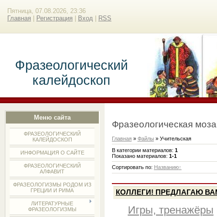
Пятница, 07.08.2026, 23:36
Главная
|
Регистрация
|
Вход
|
RSS
Фразеологический
калейдоскоп
Меню сайта
Фразеологическая моза
ФРАЗЕОЛОГИЧЕСКИЙ
Главная
»
Файлы
» Учительская
КАЛЕЙДОСКОП
В категории материалов
:
1
ИНФОРМАЦИЯ О САЙТЕ
Показано материалов
:
1-1
ФРАЗЕОЛОГИЧЕСКИЙ
Сортировать по
:
Названию
АЛФАВИТ
ФРАЗЕОЛОГИЗМЫ РОДОМ ИЗ
ГРЕЦИИ И РИМА
КОЛЛЕГИ! ПРЕДЛАГАЮ ВА
ЛИТЕРАТУРНЫЕ
Игры, тренажёры
ФРАЗЕОЛОГИЗМЫ