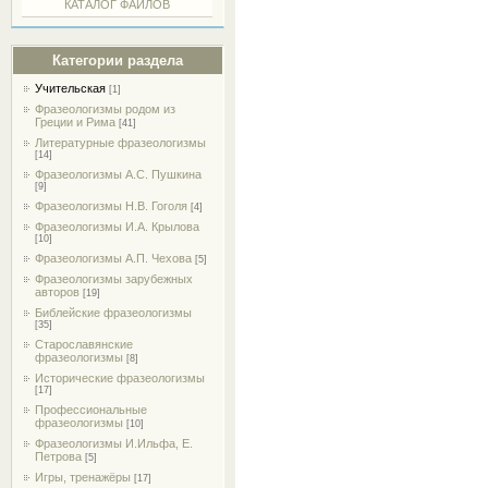
КАТАЛОГ ФАЙЛОВ
Категории раздела
Учительская
[1]
Фразеологизмы родом из
Греции и Рима
[41]
Литературные фразеологизмы
[14]
Фразеологизмы А.С. Пушкина
[9]
Фразеологизмы Н.В. Гоголя
[4]
Фразеологизмы И.А. Крылова
[10]
Фразеологизмы А.П. Чехова
[5]
Фразеологизмы зарубежных
авторов
[19]
Библейские фразеологизмы
[35]
Старославянские
фразеологизмы
[8]
Исторические фразеологизмы
[17]
Профессиональные
фразеологизмы
[10]
Фразеологизмы И.Ильфа, Е.
Петрова
[5]
Игры, тренажёры
[17]