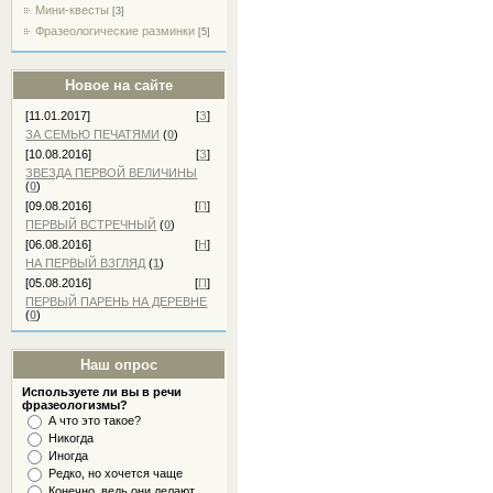
Мини-квесты
[3]
Фразеологические разминки
[5]
Новое на сайте
[11.01.2017]
[
З
]
ЗА СЕМЬЮ ПЕЧАТЯМИ
(
0
)
[10.08.2016]
[
З
]
ЗВЕЗДА ПЕРВОЙ ВЕЛИЧИНЫ
(
0
)
[09.08.2016]
[
П
]
ПЕРВЫЙ ВСТРЕЧНЫЙ
(
0
)
[06.08.2016]
[
Н
]
НА ПЕРВЫЙ ВЗГЛЯД
(
1
)
[05.08.2016]
[
П
]
ПЕРВЫЙ ПАРЕНЬ НА ДЕРЕВНЕ
(
0
)
Наш опрос
Используете ли вы в речи
фразеологизмы?
А что это такое?
Никогда
Иногда
Редко, но хочется чаще
Конечно, ведь они делают