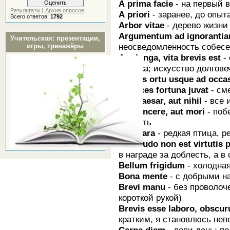
А prima facie
- на первый в
Результаты
|
Архив опросов
А priori
- заранее, до опыт
Всего ответов:
1792
Arbor vitae
- дерево жизни
Argumentum ad ignoranti
Учительская: презентации,
неосведомленность собесе
игры, тренажёры
Ars longa, vita brevis est
- 
коротка; искусство долгове
А solis ortu usque ad occ
Audaces fortuna juvat
- см
Aut Сaesаr, aut nihil
- все 
Aut vincere, aut mori
- поб
умереть
Avis rаrа
- редкая птица, р
Beatitudo nоn est virtutis 
в награде за доблесть, а в
Bellum frigidum
- холодная
Вonа mente
- с добрыми н
Brevi manu
- без проволоч
короткой рукой)
Brevis esse laboro, obscur
кратким, я становлюсь не
Саrре diem
- лови день; п