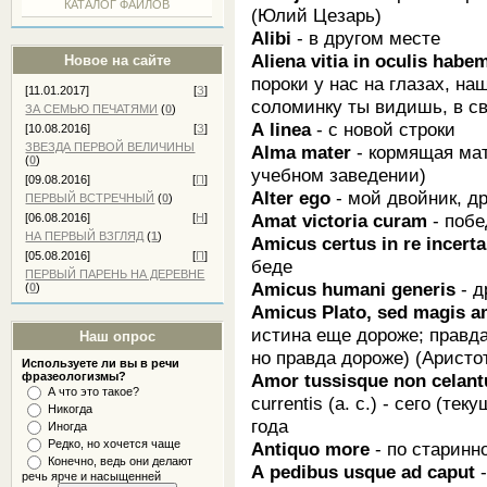
КАТАЛОГ ФАЙЛОВ
(Юлий Цезарь)
Alibi
- в другом месте
Aliena vitia in oculis habe
Новое на сайте
пороки у нас на глазах, на
[11.01.2017]
[
З
]
соломинку ты видишь, в с
ЗА СЕМЬЮ ПЕЧАТЯМИ
(
0
)
А linea
- с новой строки
[10.08.2016]
[
З
]
ЗВЕЗДА ПЕРВОЙ ВЕЛИЧИНЫ
Alma mater
- кормящая мат
(
0
)
учебном заведении)
[09.08.2016]
[
П
]
Alter ego
- мой двойник, др
ПЕРВЫЙ ВСТРЕЧНЫЙ
(
0
)
Amat victoria curam
- побе
[06.08.2016]
[
Н
]
НА ПЕРВЫЙ ВЗГЛЯД
(
1
)
Amicus certus in re incerta
[05.08.2016]
[
П
]
беде
ПЕРВЫЙ ПАРЕНЬ НА ДЕРЕВНЕ
Amicus humani generis
- д
(
0
)
Amicus Plato, sed magis a
истина еще дороже; правда
Наш опрос
но правда дороже) (Аристо
Используете ли вы в речи
Amor tussisque non celan
фразеологизмы?
А что это такое?
currentis (а. с.) - сего (теку
Никогда
года
Иногда
Редко, но хочется чаще
Antiquo more
- по старин
Конечно, ведь они делают
А pedibus usque ad caput
речь ярче и насыщенней