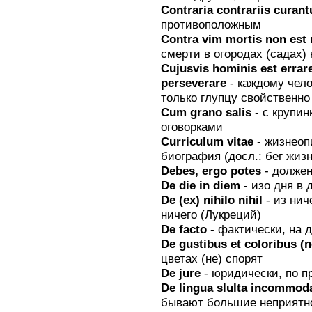
Contraria contrariis curan
противоположным
Contra vim mortis nоn est
смерти в огородах (садах) 
Cujusvis hominis est errare;
perseverare
- каждому чело
только глупцу свойственно
Cum grano salis
- с крупин
оговорками
Curriculum vitae
- жизнеоп
биография (досл.: бег жизн
Debes, ergo potes
- должен
De die in diem
- изо дня в 
De (ех) nihilo nihil
- из нич
ничего (Лукреций)
De facto
- фактически, на 
De gustibus et coloribus (
цветах (не) спорят
Dе jure
- юридически, по п
De lingua slulta incommod
бывают большие неприятн