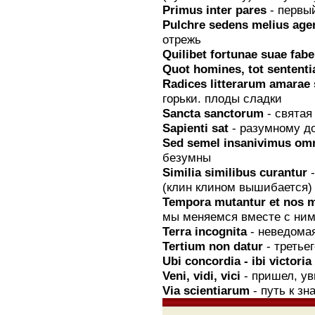
Primus inter pares
- первы
Pulchre sedens melius ag
отрежь
Quilibet fortunae suae fab
Quot homines, tot sententi
Radices litterarum amarae 
горьки. плоды сладки
Sancta sanctorum
- святая
Sapienti sat
- разумному до
Sed semel insanivimus om
безумны
Similia similibus curantur
-
(клин клином вышибается)
Tempora mutantur et nos mu
мы меняемся вместе с ним
Terra incognita
- неведомая
Tertium nоn datur
- третьег
Ubi concordia - ibi victoria
Veni, vidi, vici
- пришел, у
Via scientiarum
- путь к зн