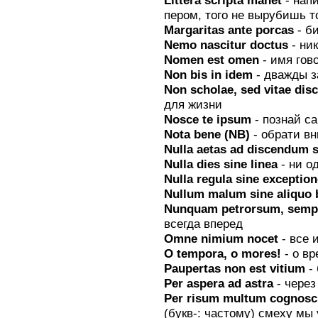
пером, того не вырубишь 
Margaritas ante porcas
- б
Nemo nascitur doctus
- ни
Nomen est omen
- имя гов
Non bis in idem
- дважды з
Non scholae, sed vitae di
для жизни
Nosce te ipsum
- познай са
Nota bene (NB)
- обрати в
Nulla aetas ad discendum 
Nulla dies sine linea
- ни о
Nulla regula sine exception
Nullum malum sine aliquo
Nunquam petrorsum, semp
всегда вперед
Omne nimium nocet
- все 
О tempora, о mores!
- о в
Paupertas nоn est vitium
- 
Per aspera ad astra
- через
Per risum multum cognosc
(букв-: частому) смеху мы