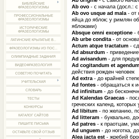
БИБЛЕЙСКИЕ
Ab ovo
- с начала (доcл.: с
ФРАЗЕОЛОГИЗМЫ
Ab ovo usque ad mala
- от 
ПРОФЕССИОНАЛЬНЫЕ
яйца до яблок; у римлян о
ФРАЗЕОЛОГИЗМЫ
яблоками)
ИСТОРИЧЕСКИЕ
Absque omni exceptione
-
ФРАЗЕОЛОГИЗМЫ
Ab urbe condita
- от основ
ЛАТИНСКИЕ КРЫЛАТЫЕ В...
Actum atque tractatum
- с
ФРАЗЕОЛОГИЗМЫ ИЗ ПОС...
Ad absurdum
- приведение
ОЛИМПИАДНЫЕ ЗАДАНИЯ
Ad avisandum
- для преду
Ad cogitandum et agendum
ВИДЕОФРАЗЕОЛОГИЯ
действия рожден человек
СОВЕТУЮ ПОЧИТАТЬ
Ad extra
- до крайней степ
УЧИТЕЛЬСКАЯ
Ad fontes
- обращаться к и
Ad infinitum
- до бесконечн
СЛОВАРЬ
Ad Kalendas Graecas
- пос
ТЕСТЫ
греческих календ, которых 
КОНКУРСЫ
Ad libitum
- по желанию, п
КАТАЛОГ САЙТОВ
Ad litteram
- буквально, д
Ad patres
- к праотцам, ум
ПИШИТЕ ПИСЬМА
Ad unguem
- до ноготка, д
ОСТАВЬТЕ СВОЙ ОТЗЫВ
Alea jacta est
- жребий бр