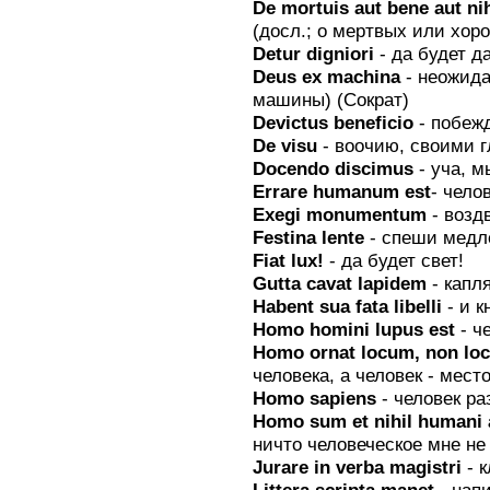
De mortuis aut bene aut ni
(досл.; о мертвых или хор
Detur digniori
- да будет 
Deus ех machina
- неожида
машины) (Сократ)
Devictus beneficio
- побеж
De visu
- воочию, своими г
Docendo discimus
- уча, 
Errare humanum est
- чело
Exegi monumentum
- возд
Festina lente
- спеши медл
Fiat lux!
- да будет свет!
Gutta cavat lapidem
- капл
Habent sua fata libelli
- и 
Homo homini lupus est
- ч
Нomо ornat locum, nоn lo
человека, а человек - мест
Homo sapiens
- человек р
Homo sum et nihil humani
ничто человеческое мне не
Jurare in verba magistri
- к
Littera scripta manet
- напи