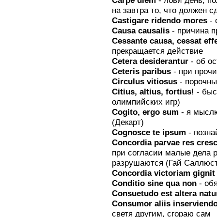
на завтра то, что должен с
Castigare ridendo mores
- 
Causa causalis
- причина п
Cessante causa, cessat eff
прекращается действие
Сеterа desiderantur
- об о
Ceteris paribus
- при проч
Circulus vitiosus
- порочны
Citius, altius, fortius!
- быс
олимпийских игр)
Cogito, ergo sum
- я мысл
(Декарт)
Cognosce te ipsum
- позна
Concordia parvae res cresc
при согласии малые дела р
разрушаются (Гай Саллюст
Concordia victoriam gignit
Conditio sine qua non
- об
Consuetudo est аlterа natu
Consumor aliis inserviend
светя другим, сгораю сам