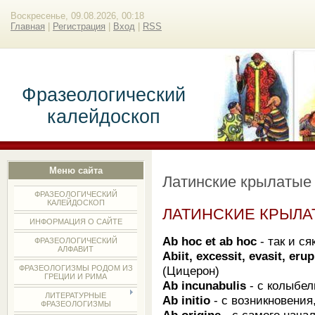
Воскресенье, 09.08.2026, 00:18
Главная
|
Регистрация
|
Вход
|
RSS
Фразеологический
калейдоскоп
Меню сайта
Латинские крылатые
ФРАЗЕОЛОГИЧЕСКИЙ
КАЛЕЙДОСКОП
ЛАТИНСКИЕ КРЫЛ
ИНФОРМАЦИЯ О САЙТЕ
Ab hoc et ab hoc
- так и ся
ФРАЗЕОЛОГИЧЕСКИЙ
АЛФАВИТ
Abiit, excessit, evasit, erup
(Цицерон)
ФРАЗЕОЛОГИЗМЫ РОДОМ ИЗ
ГРЕЦИИ И РИМА
Ab incunabulis
- с колыбел
ЛИТЕРАТУРНЫЕ
Ab initio
- с возникновения
ФРАЗЕОЛОГИЗМЫ
Ab origine
- с самого начал