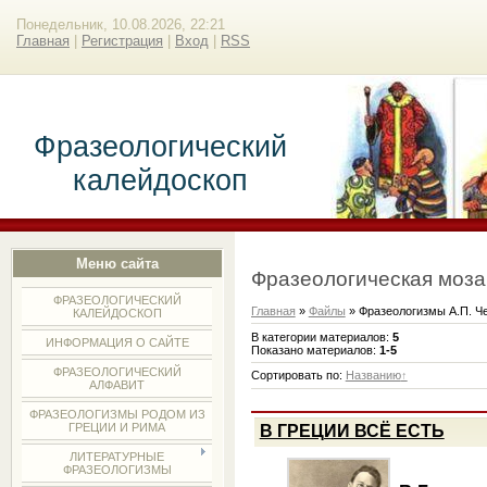
Понедельник, 10.08.2026, 22:21
Главная
|
Регистрация
|
Вход
|
RSS
Фразеологический
калейдоскоп
Меню сайта
Фразеологическая моза
ФРАЗЕОЛОГИЧЕСКИЙ
Главная
»
Файлы
» Фразеологизмы А.П. Ч
КАЛЕЙДОСКОП
В категории материалов
:
5
ИНФОРМАЦИЯ О САЙТЕ
Показано материалов
:
1-5
ФРАЗЕОЛОГИЧЕСКИЙ
Сортировать по
:
Названию
АЛФАВИТ
ФРАЗЕОЛОГИЗМЫ РОДОМ ИЗ
ГРЕЦИИ И РИМА
В ГРЕЦИИ ВСЁ ЕСТЬ
ЛИТЕРАТУРНЫЕ
ФРАЗЕОЛОГИЗМЫ