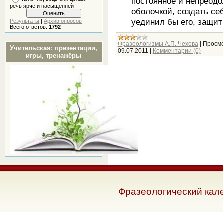
постоянное и непреод
речь ярче и насыщенней
оболочкой, создать себ
уединил бы его, защит
Результаты
|
Архив опросов
Всего ответов:
1792
Фразеологизмы А.П. Чехова
|
Просмо
Учительская: презентации,
09.07.2011
|
Комментарии (0)
игры, тренажёры
Фразеологический кал