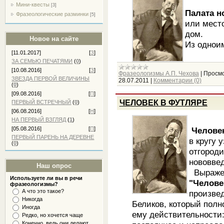
Мини-квесты
[3]
Палата н
Фразеологические разминки
[5]
или мест
дом.
Новое на сайте
Из одноим
[11.01.2017]
[
З
]
ЗА СЕМЬЮ ПЕЧАТЯМИ
(
0
)
[10.08.2016]
[
З
]
Фразеологизмы А.П. Чехова
|
Просмо
ЗВЕЗДА ПЕРВОЙ ВЕЛИЧИНЫ
28.07.2011
|
Комментарии (0)
(
0
)
[09.08.2016]
[
П
]
ЧЕЛОВЕК В ФУТЛЯРЕ
ПЕРВЫЙ ВСТРЕЧНЫЙ
(
0
)
[06.08.2016]
[
Н
]
НА ПЕРВЫЙ ВЗГЛЯД
(
1
)
Челове
[05.08.2016]
[
П
]
ПЕРВЫЙ ПАРЕНЬ НА ДЕРЕВНЕ
в кругу 
(
0
)
отгороди
нововвед
Наш опрос
Выраже
Используете ли вы в речи
"Челове
фразеологизмы?
А что это такое?
произвед
Никогда
Беликов, который полн
Иногда
ему действительности: 
Редко, но хочется чаще
Конечно, ведь они делают