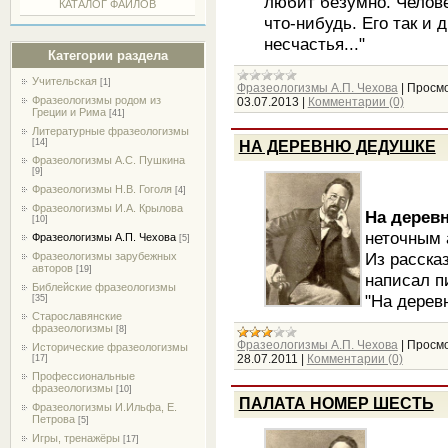
любит безумно. Челове
КАТАЛОГ ФАЙЛОВ
что-нибудь. Его так и 
несчастья..."
Категории раздела
Учительская
[1]
Фразеологизмы А.П. Чехова
|
Просмо
Фразеологизмы родом из
03.07.2013
|
Комментарии (0)
Греции и Рима
[41]
Литературные фразеологизмы
[14]
НА ДЕРЕВНЮ ДЕДУШКЕ
Фразеологизмы А.С. Пушкина
[9]
Фразеологизмы Н.В. Гоголя
[4]
Фразеологизмы И.А. Крылова
На дерев
[10]
неточным 
Фразеологизмы А.П. Чехова
[5]
Из рассказ
Фразеологизмы зарубежных
авторов
[19]
написал п
Библейские фразеологизмы
"На дерев
[35]
Старославянские
фразеологизмы
[8]
Фразеологизмы А.П. Чехова
|
Просмо
Исторические фразеологизмы
28.07.2011
|
Комментарии (0)
[17]
Профессиональные
фразеологизмы
[10]
ПАЛАТА НОМЕР ШЕСТЬ
Фразеологизмы И.Ильфа, Е.
Петрова
[5]
Игры, тренажёры
[17]