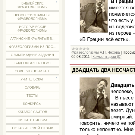
В Греции 
БИБЛЕЙСКИЕ
имеется вс
ФРАЗЕОЛОГИЗМЫ
появляетс
ПРОФЕССИОНАЛЬНЫЕ
ФРАЗЕОЛОГИЗМЫ
что есть у
из водеви
ИСТОРИЧЕСКИЕ
ФРАЗЕОЛОГИЗМЫ
из героев 
«В Греции всё есть».
ЛАТИНСКИЕ КРЫЛАТЫЕ В...
ФРАЗЕОЛОГИЗМЫ ИЗ ПОС...
Фразеологизмы А.П. Чехова
|
Просмо
ОЛИМПИАДНЫЕ ЗАДАНИЯ
05.08.2011
|
Комментарии (0)
ВИДЕОФРАЗЕОЛОГИЯ
ДВАДЦАТЬ ДВА НЕСЧАС
СОВЕТУЮ ПОЧИТАТЬ
УЧИТЕЛЬСКАЯ
Двадцать
СЛОВАРЬ
человеке,
ТЕСТЫ
В пьесе А
называют 
КОНКУРСЫ
везет. Дун
КАТАЛОГ САЙТОВ
смирный, 
ПИШИТЕ ПИСЬМА
говорить, ничего не п
только непонятно. Мне 
ОСТАВЬТЕ СВОЙ ОТЗЫВ