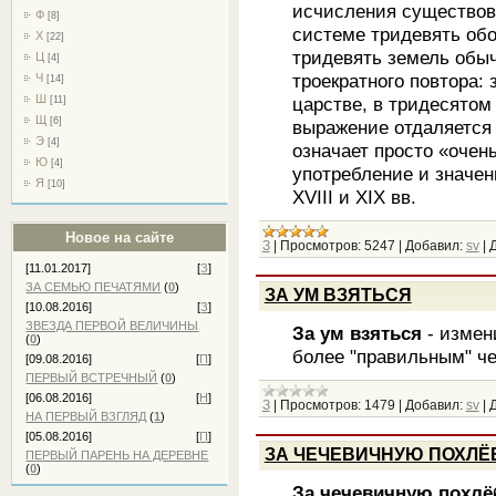
исчисления существова
Ф
[8]
системе тридевять обо
Х
[22]
тридевять земель обыч
Ц
[4]
троекратного повтора: 
Ч
[14]
Ш
царстве, в тридесятом 
[11]
Щ
[6]
выражение отдаляется 
Э
[4]
означает просто «очен
Ю
[4]
употребление и значе
Я
[10]
XVIII и XIX вв.
Новое на сайте
З
|
Просмотров:
5247
|
Добавил:
sv
|
Д
[11.01.2017]
[
З
]
ЗА СЕМЬЮ ПЕЧАТЯМИ
(
0
)
ЗА УМ ВЗЯТЬСЯ
[10.08.2016]
[
З
]
ЗВЕЗДА ПЕРВОЙ ВЕЛИЧИНЫ
За ум взяться
- измен
(
0
)
более "правильным" че
[09.08.2016]
[
П
]
ПЕРВЫЙ ВСТРЕЧНЫЙ
(
0
)
[06.08.2016]
[
Н
]
З
|
Просмотров:
1479
|
Добавил:
sv
|
Д
НА ПЕРВЫЙ ВЗГЛЯД
(
1
)
[05.08.2016]
[
П
]
ЗА ЧЕЧЕВИЧНУЮ ПОХЛЁ
ПЕРВЫЙ ПАРЕНЬ НА ДЕРЕВНЕ
(
0
)
За чечевичную похлё