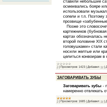
ставили небольшие сат
осмеивались бояре или
использовали музыкал
сопели и т.п. Поэтому
прозвище «забубенные
Позже это словосочет
картежников (бубновая
картах обозначалась н
второй половине XIX 
головушками» стали ка
носили желтые или кр
целиться конвоирам в 
З
|
Просмотров:
1423
|
Добавил:
sv
|
Д
ЗАГОВАРИВАТЬ ЗУБЫ
Заговаривать зубы
- 
намеренно отвлекать о
З
|
Просмотров:
1685
|
Добавил:
sv
|
Д