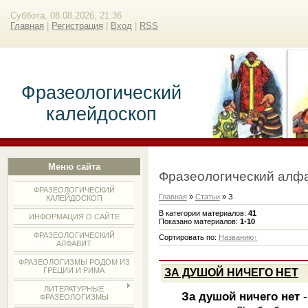
Суббота, 08.08.2026, 21:36
Главная
|
Регистрация
|
Вход
|
RSS
Фразеологический
калейдоскоп
Меню сайта
Фразеологический алф
ФРАЗЕОЛОГИЧЕСКИЙ
Главная
»
Статьи
» З
КАЛЕЙДОСКОП
В категории материалов
:
41
ИНФОРМАЦИЯ О САЙТЕ
Показано материалов
:
1-10
ФРАЗЕОЛОГИЧЕСКИЙ
Сортировать по
:
Названию
АЛФАВИТ
ФРАЗЕОЛОГИЗМЫ РОДОМ ИЗ
ГРЕЦИИ И РИМА
ЗА ДУШОЙ НИЧЕГО НЕТ
ЛИТЕРАТУРНЫЕ
За душой ничего нет
-
ФРАЗЕОЛОГИЗМЫ