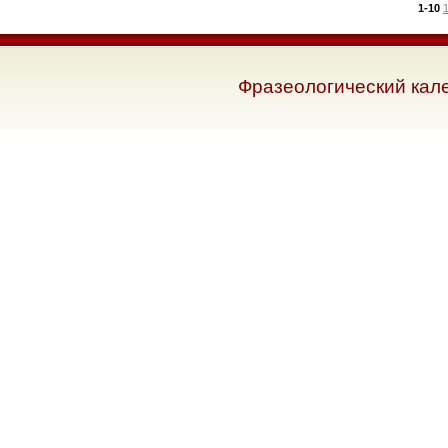
1-10
1
Фразеологический кал