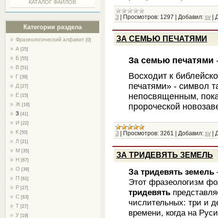
КАТАЛОГ ФАЙЛОВ
З
|
Просмотров:
1297
|
Добавил:
sv
|
Д
Категории раздела
ЗА СЕМЬЮ ПЕЧАТЯМИ
Фразеологический алфавит
[0]
А
[25]
Б
За семью печатями
[55]
В
[51]
Восходит к библейско
Г
[39]
печатями» - символ т
Д
[27]
непосвященным, пока 
Е
[15]
Ж
пророческой новозав
[18]
З
[41]
И
[22]
К
З
|
Просмотров:
3261
|
Добавил:
sv
|
Д
[50]
Л
[21]
М
[35]
ЗА ТРИДЕВЯТЬ ЗЕМЕЛЬ
Н
[67]
О
За тридевять земель
[39]
П
[61]
Этот фразеологизм фо
Р
[27]
тридевять
представля
С
[63]
числительных: три и д
Т
[27]
времени, когда на Рус
У
[19]