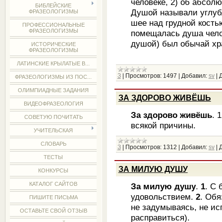
человеке, 2) об абсол
БИБЛЕЙСКИЕ
Душой называли углуб
ФРАЗЕОЛОГИЗМЫ
шее над грудной кость
ПРОФЕССИОНАЛЬНЫЕ
ФРАЗЕОЛОГИЗМЫ
помещалась душа челов
душой) был обычай хр
ИСТОРИЧЕСКИЕ
ФРАЗЕОЛОГИЗМЫ
ЛАТИНСКИЕ КРЫЛАТЫЕ В...
З
|
Просмотров:
1497
|
Добавил:
sv
|
Д
ФРАЗЕОЛОГИЗМЫ ИЗ ПОС...
ОЛИМПИАДНЫЕ ЗАДАНИЯ
ЗА ЗДОРОВО ЖИВЁШЬ
ВИДЕОФРАЗЕОЛОГИЯ
За здорово живёшь
. 
СОВЕТУЮ ПОЧИТАТЬ
всякой причины.
УЧИТЕЛЬСКАЯ
СЛОВАРЬ
З
|
Просмотров:
1312
|
Добавил:
sv
|
Д
ТЕСТЫ
ЗА МИЛУЮ ДУШУ
КОНКУРСЫ
КАТАЛОГ САЙТОВ
За милую душу
.
1
. С 
удовольствием.
2
. Обя
ПИШИТЕ ПИСЬМА
не задумываясь, не ис
ОСТАВЬТЕ СВОЙ ОТЗЫВ
расправиться).