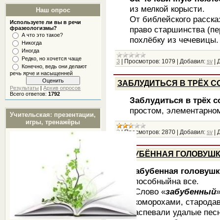
из мелкой корысти.
Наш опрос
От библейского расска
Используете ли вы в речи
право старшинства (пе
фразеологизмы?
А что это такое?
похлёбку из чечевицы.
Никогда
Иногда
Редко, но хочется чаще
З
|
Просмотров:
1079
|
Добавил:
sv
|
Д
Конечно, ведь они делают
речь ярче и насыщенней
ЗАБЛУДИТЬСЯ В ТРЁХ С
Результаты
|
Архив опросов
Всего ответов:
1792
Заблудиться в трёх с
простом, элементарно
Учительская: презентации,
игры, тренажёры
З
|
Просмотров:
2870
|
Добавил:
sv
|
Д
ЗАБУБЁННАЯ ГОЛОВУШ
Забубенная головушк
способныйна все.
Слово «
забубенный
скоморохами, стародав
распевали удалые песн