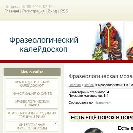
Пятница, 07.08.2026, 02:19
Главная
|
Регистрация
|
Вход
|
RSS
Фразеологический
калейдоскоп
Меню сайта
Фразеологическая моза
ФРАЗЕОЛОГИЧЕСКИЙ
Главная
»
Файлы
» Фразеологизмы Н.В. Го
КАЛЕЙДОСКОП
В категории материалов
:
4
ИНФОРМАЦИЯ О САЙТЕ
Показано материалов
:
1-4
ФРАЗЕОЛОГИЧЕСКИЙ
Сортировать по
:
Названию
АЛФАВИТ
ФРАЗЕОЛОГИЗМЫ РОДОМ ИЗ
ГРЕЦИИ И РИМА
ЕСТЬ ЕЩЁ ПОРОХ В ПОР
ЛИТЕРАТУРНЫЕ
Есть 
ФРАЗЕОЛОГИЗМЫ