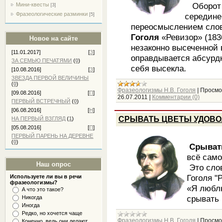
Оборот с
Мини-квесты
[3]
Фразеологические разминки
середине
[5]
переосмыслением слов
Гоголя
«Ревизор» (183
Новое на сайте
незаконно высеченной
[11.01.2017]
[
З
]
оправдывается абсурд
ЗА СЕМЬЮ ПЕЧАТЯМИ
(
0
)
себя высекла.
[10.08.2016]
[
З
]
ЗВЕЗДА ПЕРВОЙ ВЕЛИЧИНЫ
(
0
)
Фразеологизмы Н.В. Гоголя
|
Просмо
[09.08.2016]
[
П
]
26.07.2011
|
Комментарии (0)
ПЕРВЫЙ ВСТРЕЧНЫЙ
(
0
)
[06.08.2016]
[
Н
]
СРЫВАТЬ ЦВЕТЫ УДОВ
НА ПЕРВЫЙ ВЗГЛЯД
(
1
)
[05.08.2016]
[
П
]
ПЕРВЫЙ ПАРЕНЬ НА ДЕРЕВНЕ
(
0
)
Срывать
всё само
Наш опрос
Это слов
Гоголя "
Используете ли вы в речи
фразеологизмы?
«Я люблю
А что это такое?
срывать 
Никогда
Иногда
Редко, но хочется чаще
Фразеологизмы Н.В. Гоголя
|
Просмо
Конечно, ведь они делают