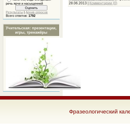
28.06.2013
|
Комментарии (0)
речь ярче и насыщенней
Результаты
|
Архив опросов
Всего ответов:
1792
Учительская: презентации,
игры, тренажёры
Фразеологический кал