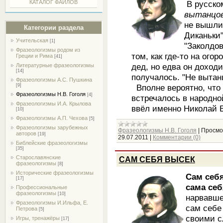
В русско
КАТАЛОГ ФАЙЛОВ
вытанцо
не вышли 
Категории раздела
Диканьки
Учительская
[1]
"Заколдов
Фразеологизмы родом из
том, как где-то на ог
Греции и Рима
[41]
дед, но едва он доходи
Литературные фразеологизмы
[14]
получалось. "Не вытанц
Фразеологизмы А.С. Пушкина
Вполне вероятно, что 
[9]
Фразеологизмы Н.В. Гоголя
[4]
встречалось в народно
Фразеологизмы И.А. Крылова
ввёл именно Николай 
[10]
Фразеологизмы А.П. Чехова
[5]
Фразеологизмы зарубежных
Фразеологизмы Н.В. Гоголя
|
Просмо
авторов
[19]
29.07.2011
|
Комментарии (0)
Библейские фразеологизмы
[35]
Старославянские
САМ СЕБЯ ВЫСЕК
фразеологизмы
[8]
Исторические фразеологизмы
Сам себя
[17]
сама се
Профессиональные
фразеологизмы
[10]
нарвавше
Фразеологизмы И.Ильфа, Е.
сам себе
Петрова
[5]
своими с
Игры, тренажёры
[17]