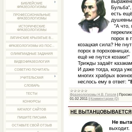
выражени
БИБЛЕЙСКИЕ
Бульба",
ФРАЗЕОЛОГИЗМЫ
есть ещё
ПРОФЕССИОНАЛЬНЫЕ
ФРАЗЕОЛОГИЗМЫ
душевны
"А что, 
ИСТОРИЧЕСКИЕ
ФРАЗЕОЛОГИЗМЫ
переклик
порох в 
ЛАТИНСКИЕ КРЫЛАТЫЕ В...
козацкая сила? Не гнут
ФРАЗЕОЛОГИЗМЫ ИЗ ПОС...
порох в пороховницах.
ОЛИМПИАДНЫЕ ЗАДАНИЯ
ещё не гнутся козаки!"
ВИДЕОФРАЗЕОЛОГИЯ
Трижды задаёт казакам
И даже тогда, когда уж
СОВЕТУЮ ПОЧИТАТЬ
многих храбрых воинов
УЧИТЕЛЬСКАЯ
неслось ему в ответ:
"
СЛОВАРЬ
ТЕСТЫ
Фразеологизмы Н.В. Гоголя
|
Просмо
01.02.2011
|
Комментарии (0)
КОНКУРСЫ
КАТАЛОГ САЙТОВ
НЕ ВЫТАНЦОВЫВАЕТСЯ
ПИШИТЕ ПИСЬМА
Не выта
ОСТАВЬТЕ СВОЙ ОТЗЫВ
выходит.