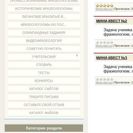
ПРОФЕССИОНАЛЬНЫЕ ФРАЗЕОЛОГИЗМЫ
ИСТОРИЧЕСКИЕ ФРАЗЕОЛОГИЗМЫ
Мини-квесты
|
Просмотров:
2
ЛАТИНСКИЕ КРЫЛАТЫЕ В...
МИНИ-КВЕСТ №2
ФРАЗЕОЛОГИЗМЫ ИЗ ПОС...
Задача ученика 
ОЛИМПИАДНЫЕ ЗАДАНИЯ
фразеологизм, 
ВИДЕОФРАЗЕОЛОГИЯ
Мини-квесты
|
Просмотров:
1
СОВЕТУЮ ПОЧИТАТЬ
УЧИТЕЛЬСКАЯ
МИНИ-КВЕСТ №3
СЛОВАРЬ
Задача ученика 
фразеологизм, 
ТЕСТЫ
КОНКУРСЫ
Мини-квесты
|
Просмотров:
1
КАТАЛОГ САЙТОВ
ПИШИТЕ ПИСЬМА
ОСТАВЬТЕ СВОЙ ОТЗЫВ
КАТАЛОГ ФАЙЛОВ
Категории раздела