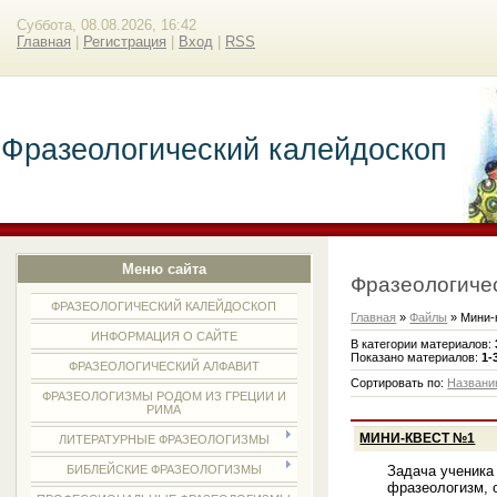
Суббота, 08.08.2026, 16:42
Главная
|
Регистрация
|
Вход
|
RSS
Фразеологический калейдоскоп
Меню сайта
Фразеологиче
ФРАЗЕОЛОГИЧЕСКИЙ КАЛЕЙДОСКОП
Главная
»
Файлы
» Мини-
ИНФОРМАЦИЯ О САЙТЕ
В категории материалов
:
Показано материалов
:
1-
ФРАЗЕОЛОГИЧЕСКИЙ АЛФАВИТ
Сортировать по
:
Названи
ФРАЗЕОЛОГИЗМЫ РОДОМ ИЗ ГРЕЦИИ И
РИМА
МИНИ-КВЕСТ №1
ЛИТЕРАТУРНЫЕ ФРАЗЕОЛОГИЗМЫ
Задача ученика 
БИБЛЕЙСКИЕ ФРАЗЕОЛОГИЗМЫ
фразеологизм, 