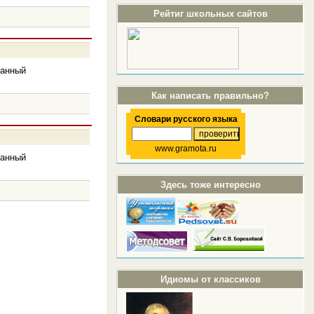
Рейтиг школьных сайтов
манный
Как написать правильно?
Словари русского языка
www.gramota.ru
манный
Здесь тоже интересно
Идиомы от классиков