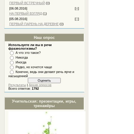
ПЕРВЫЙ ВСТРЕЧНЫЙ
(
0
)
[06.08.2016]
[
Н
]
НА ПЕРВЫЙ ВЗГЛЯД
(
1
)
[05.08.2016]
[
П
]
ПЕРВЫЙ ПАРЕНЬ НА ДЕРЕВНЕ
(
0
)
Наш опрос
Используете ли вы в речи
фразеологизмы?
А что это такое?
Никогда
Иногда
Редко, но хочется чаще
Конечно, ведь они делают речь ярче и
насыщенней
Результаты
|
Архив опросов
Всего ответов:
1792
Учительская: презентации, игры,
тренажёры