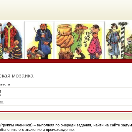
ская мозаика
квесты
3
3
ю
(группы учеников) – выполняя по очереди задания, найти на сайте заду
объяснить его значение и происхождение.