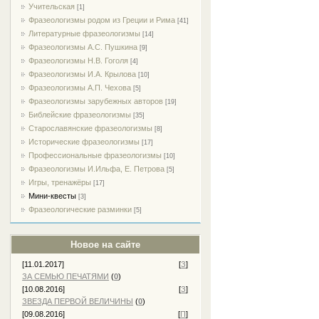
Учительская
[1]
Фразеологизмы родом из Греции и Рима
[41]
Литературные фразеологизмы
[14]
Фразеологизмы А.С. Пушкина
[9]
Фразеологизмы Н.В. Гоголя
[4]
Фразеологизмы И.А. Крылова
[10]
Фразеологизмы А.П. Чехова
[5]
Фразеологизмы зарубежных авторов
[19]
Библейские фразеологизмы
[35]
Старославянские фразеологизмы
[8]
Исторические фразеологизмы
[17]
Профессиональные фразеологизмы
[10]
Фразеологизмы И.Ильфа, Е. Петрова
[5]
Игры, тренажёры
[17]
Мини-квесты
[3]
Фразеологические разминки
[5]
Новое на сайте
[11.01.2017]
[
З
]
ЗА СЕМЬЮ ПЕЧАТЯМИ
(
0
)
[10.08.2016]
[
З
]
ЗВЕЗДА ПЕРВОЙ ВЕЛИЧИНЫ
(
0
)
[09.08.2016]
[
П
]