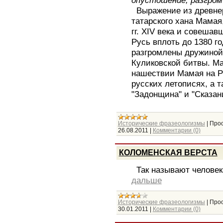
Выражение из древнер
татарского хана Мамая
гг. XIV века и совеша
Русь вплоть до 1380 го
разгромлены дружиной
Куликовской битвы. Ма
нашествии Мамая на Р
русских летописях, а 
"Задонщина" и "Сказа
Исторические фразеологизмы
|
Прос
26.08.2011
|
Комментарии (0)
КОЛОМЕНСКАЯ ВЕРСТА
Так называют человека
дальше
Исторические фразеологизмы
|
Прос
30.01.2011
|
Комментарии (0)