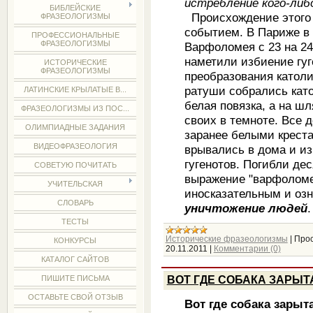
истребление кого-либо
БИБЛЕЙСКИЕ
Происхождение этого 
ФРАЗЕОЛОГИЗМЫ
событием. В Париже в 
ПРОФЕССИОНАЛЬНЫЕ
ФРАЗЕОЛОГИЗМЫ
Варфоломея с 23 на 24
наметили избиение гуг
ИСТОРИЧЕСКИЕ
ФРАЗЕОЛОГИЗМЫ
преобразования католи
ратуши собрались като
ЛАТИНСКИЕ КРЫЛАТЫЕ В...
белая повязка, а на шл
ФРАЗЕОЛОГИЗМЫ ИЗ ПОС...
своих в темноте. Все 
ОЛИМПИАДНЫЕ ЗАДАНИЯ
заранее белыми креста
ВИДЕОФРАЗЕОЛОГИЯ
врывались в дома и и
гугенотов. Погибли дес
СОВЕТУЮ ПОЧИТАТЬ
выражение "варфоломе
УЧИТЕЛЬСКАЯ
иносказательным и оз
СЛОВАРЬ
уничтожение людей
.
ТЕСТЫ
Исторические фразеологизмы
|
Прос
КОНКУРСЫ
20.11.2011
|
Комментарии (0)
КАТАЛОГ САЙТОВ
ВОТ ГДЕ СОБАКА ЗАРЫТ
ПИШИТЕ ПИСЬМА
ОСТАВЬТЕ СВОЙ ОТЗЫВ
Вот где собака зарыт