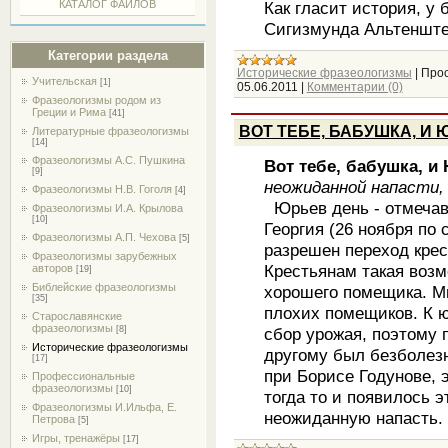
Как гласит история, у 
КАТАЛОГ ФАЙЛОВ
Сигизмунда Альтенште
Категории раздела
Исторические фразеологизмы
|
Прос
Учительская
[1]
05.06.2011
|
Комментарии (0)
Фразеологизмы родом из
Греции и Рима
[41]
ВОТ ТЕБЕ, БАБУШКА, И 
Литературные фразеологизмы
[14]
Фразеологизмы А.С. Пушкина
Вот тебе, бабушка, и
[9]
неожиданной напасти,
Фразеологизмы Н.В. Гоголя
[4]
Юрьев день - отмечав
Фразеологизмы И.А. Крылова
[10]
Георгия (26 ноября по 
Фразеологизмы А.П. Чехова
[5]
разрешен переход крес
Фразеологизмы зарубежных
Крестьянам такая возм
авторов
[19]
Библейские фразеологизмы
хорошего помещика. Мн
[35]
плохих помещиков. К 
Старославянские
фразеологизмы
сбор урожая, поэтому 
[8]
Исторические фразеологизмы
другому был безболезн
[17]
при Борисе Годунове, 
Профессиональные
фразеологизмы
[10]
тогда то и появилось 
Фразеологизмы И.Ильфа, Е.
неожиданную напасть.
Петрова
[5]
Игры, тренажёры
[17]