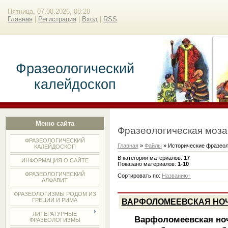
Пятница, 07.08.2026, 08:28
Главная
|
Регистрация
|
Вход
|
RSS
Фразеологический
калейдоскоп
Меню сайта
Фразеологическая моза
ФРАЗЕОЛОГИЧЕСКИЙ
Главная
»
Файлы
» Исторические фразео
КАЛЕЙДОСКОП
В категории материалов
:
17
ИНФОРМАЦИЯ О САЙТЕ
Показано материалов
:
1-10
ФРАЗЕОЛОГИЧЕСКИЙ
Сортировать по
:
Названию
АЛФАВИТ
ФРАЗЕОЛОГИЗМЫ РОДОМ ИЗ
ГРЕЦИИ И РИМА
ВАРФОЛОМЕЕВСКАЯ НО
ЛИТЕРАТУРНЫЕ
Варфоломеевская но
ФРАЗЕОЛОГИЗМЫ