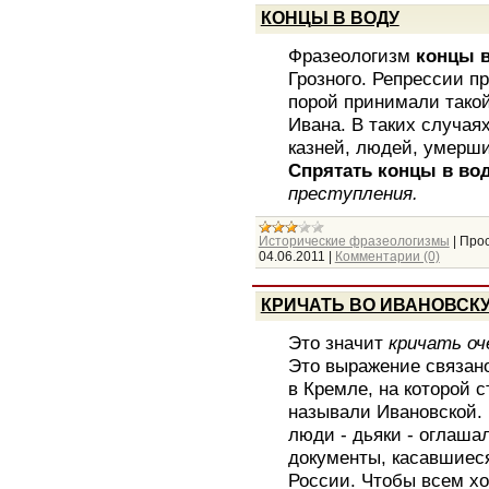
КОНЦЫ В ВОДУ
Фразеологизм
концы в
Грозного. Репрессии п
порой принимали такой
Ивана. В таких случая
казней, людей, умерших
Спрятать концы в во
преступления.
Исторические фразеологизмы
|
Прос
04.06.2011
|
Комментарии (0)
КРИЧАТЬ ВО ИВАНОВСК
Это значит
кричать оч
Это выражение связан
в Кремле, на которой с
называли Ивановской.
люди - дьяки - оглаша
документы, касавшиеся
России. Чтобы всем х