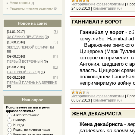
Мини-квесты
[3]
Исторические фразеологизмы
|
Прос
24.06.2013
|
Комментарии (0)
Фразеологические разминки
[5]
ГАННИБАЛ У ВОРОТ
Новое на сайте
Ганнибал у ворот
- о
[11.01.2017]
[
З
]
ЗА СЕМЬЮ ПЕЧАТЯМИ
(
0
)
кому-либо. Hannibal ad p
[10.08.2016]
[
З
]
Выражение римского о
ЗВЕЗДА ПЕРВОЙ ВЕЛИЧИНЫ
Цицерона (Марк Туллий
(
0
)
которое он применил в
[09.08.2016]
[
П
]
ПЕРВЫЙ ВСТРЕЧНЫЙ
(
0
)
Антония, шедшего с ар
[06.08.2016]
[
Н
]
власть. Цицерон сравн
НА ПЕРВЫЙ ВЗГЛЯД
(
1
)
полководцем Ганнибало
[05.08.2016]
[
П
]
непримиримую войну 
ПЕРВЫЙ ПАРЕНЬ НА ДЕРЕВНЕ
(
0
)
Исторические фразеологизмы
|
Прос
Наш опрос
08.07.2013
|
Комментарии (0)
Используете ли вы в речи
фразеологизмы?
ЖЕНА ДЕКАБРИСТА
А что это такое?
Никогда
Жена декабриста
-
ве
Иногда
разделить со своим му
Редко, но хочется чаще
Конечно, ведь они делают