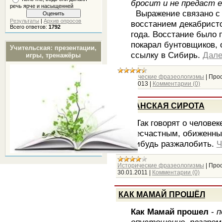
бросит и не предаст е
речь ярче и насыщенней
Выражение связано с 
Результаты
|
Архив опросов
восстанием декабрист
Всего ответов:
1792
года. Восстание было 
покарал бунтовщиков, 
Учительская: презентации,
ссылку в Сибирь.
Дале
игры, тренажёры
Исторические фразеологизмы
|
Прос
24.06.2013
|
Комментарии (0)
КАЗАНСКАЯ СИРОТА
Так говорят о человек
несчастным, обиженны
нибудь разжалобить.
Ч
Исторические фразеологизмы
|
Прос
30.01.2011
|
Комментарии (0)
КАК МАМАЙ ПРОШЁЛ
Как Мамай прошел
-
п
опустошение, разгром